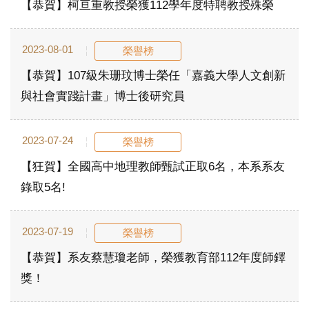
【恭賀】柯亘重教授榮獲112學年度特聘教授殊榮
2023-08-01
榮譽榜
【恭賀】107級朱珊玟博士榮任「嘉義大學人文創新
與社會實踐計畫」博士後研究員
2023-07-24
榮譽榜
【狂賀】全國高中地理教師甄試正取6名，本系系友
錄取5名!
2023-07-19
榮譽榜
【恭賀】系友蔡慧瓊老師，榮獲教育部112年度師鐸
獎！