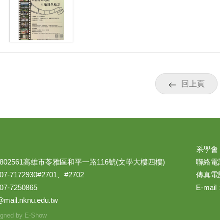
回上頁
系學會
02561高雄市苓雅區和平一路116號(文學大樓四樓)
聯絡電話：
7172930#2701、#2702
傳真電話
-7250865
E-mail
@mail.nknu.edu.tw
gned by
E-Show