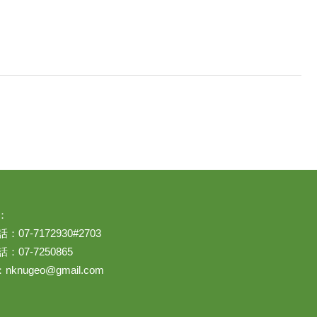
：
07-7172930#2703
：07-7250865
：
nknugeo@gmail.com