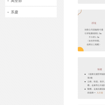
萬聖節
系慶