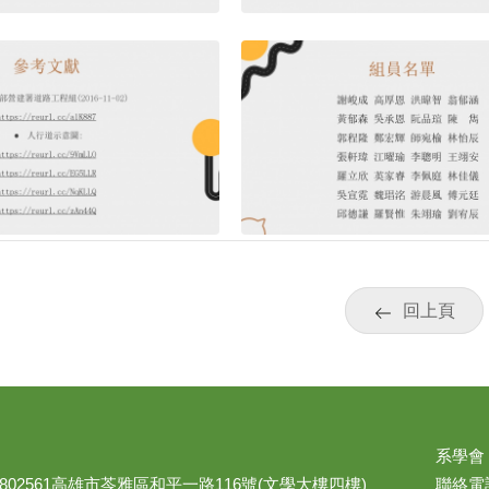
回上頁
系學會
02561高雄市苓雅區和平一路116號(文學大樓四樓)
聯絡電話：