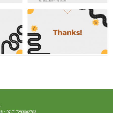
：
07-7172930#2703