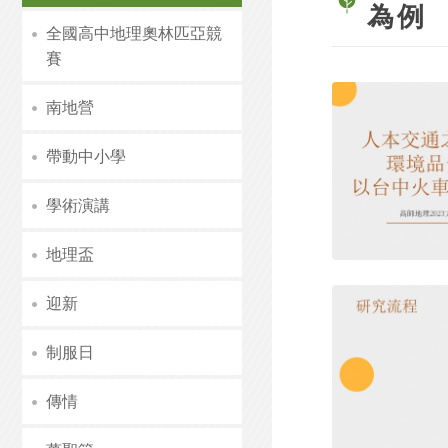
為例
全國高中地理奧林匹亞競
賽
南地營
帶動中小學
學術演講
地理盃
迎新
制服日
傳情