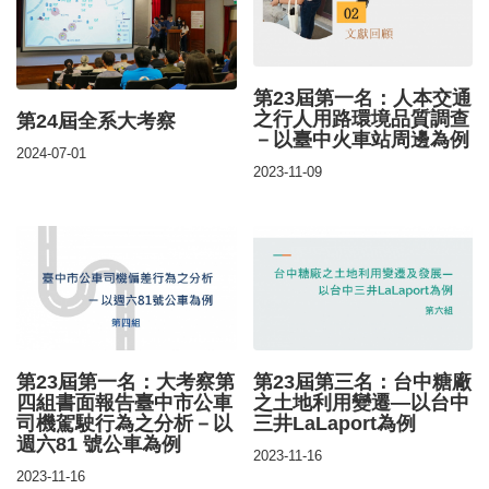
第23屆第一名：人本交通
之行人用路環境品質調查
第24屆全系大考察
－以臺中火車站周邊為例
2024-07-01
2023-11-09
第23屆第一名：大考察第
第23屆第三名：台中糖廠
四組書面報告臺中市公車
之土地利用變遷—以台中
司機駕駛行為之分析－以
三井LaLaport為例
週六81 號公車為例
2023-11-16
2023-11-16