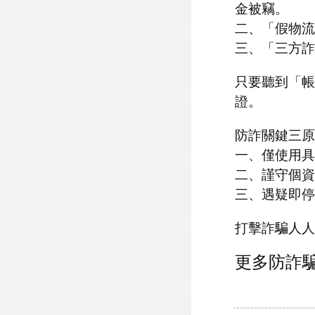
金被竊。
二、「假物流
三、「三方詐
只要聽到「帳
證。
防詐關鍵三原
一、僅使用具
二、謹守個資
三、遇疑即停
打擊詐騙人人
更多防詐