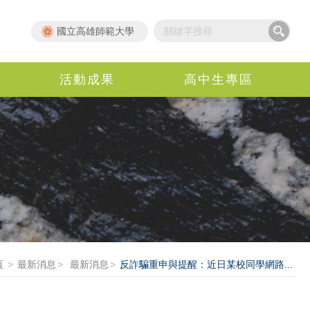
國立高雄師範大學
活動成果
高中生專區
頁
最新消息
最新消息
反詐騙重申與提醒：近日某校同學網路...