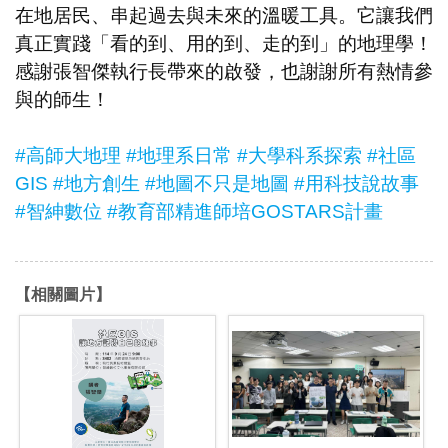
在地居民、串起過去與未來的溫暖工具。它讓我們
真正實踐「看的到、用的到、走的到」的地理學！
感謝張智傑執行長帶來的啟發，也謝謝所有熱情參
與的師生！
#高師大地理
#地理系日常
#大學科系探索
#社區
GIS
#地方創生
#地圖不只是地圖
#用科技說故事
#智紳數位
#教育部精進師培GOSTARS計畫
【相關圖片】