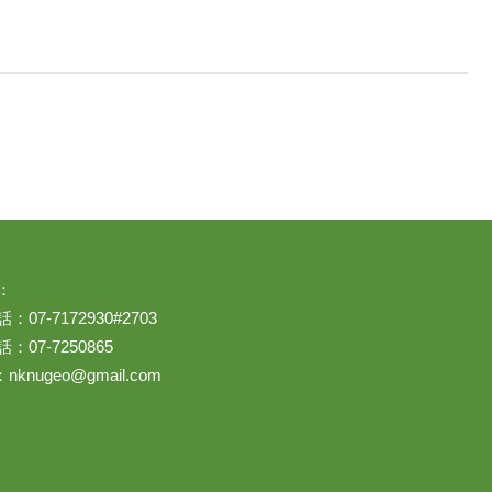
：
07-7172930#2703
：07-7250865
：
nknugeo@gmail.com