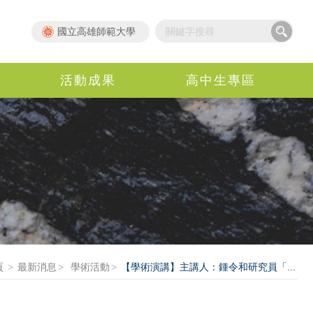
國立高雄師範大學
活動成果
高中生專區
頁
最新消息
學術活動
【學術演講】主講人：鍾令和研究員「...