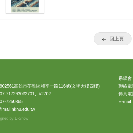
回上頁
系學會
02561高雄市苓雅區和平一路116號(文學大樓四樓)
聯絡電話：
7172930#2701、#2702
傳真電話
-7250865
E-mail
@mail.nknu.edu.tw
gned by
E-Show