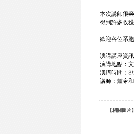
本次講師很榮
得到許多收獲
歡迎各位系胞
演講講座資訊
演講地點：文
演講時間：3/14
講師：鍾令和
【相關圖片