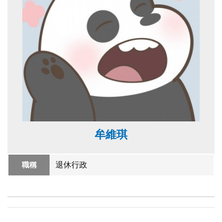
牟維琪
職稱
退休行政