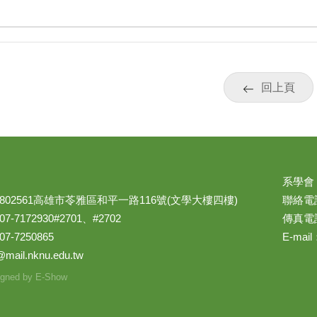
回上頁
系學會
02561高雄市苓雅區和平一路116號(文學大樓四樓)
聯絡電話：
7172930#2701、#2702
傳真電話
-7250865
E-mail
@mail.nknu.edu.tw
gned by
E-Show