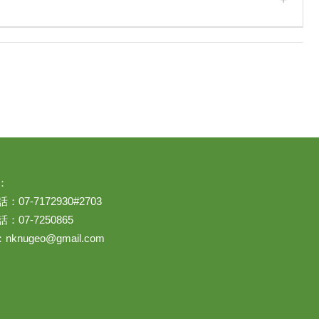
：
07-7172930#2703
：07-7250865
：
nknugeo@gmail.com