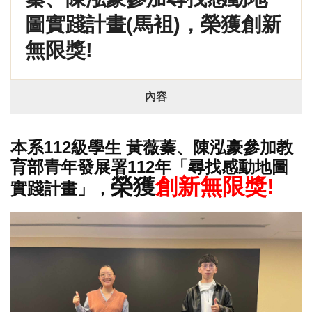
圖實踐計畫(馬袓)，榮獲創新
無限獎!
內容
本系112級學生 黃薇蓁、陳泓豪參加教
育部青年發展署112年「尋找感動地圖
榮獲
創新無限獎!
實踐計畫」，