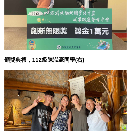
頒獎典禮，112級陳泓豪同學(右)