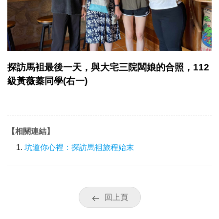
探訪馬袓最後一天，與大宅三院闆娘的合照，112
級黃薇蓁同學(右一)
【相關連結】
坑道你心裡：探訪馬袓旅程始末
回上頁