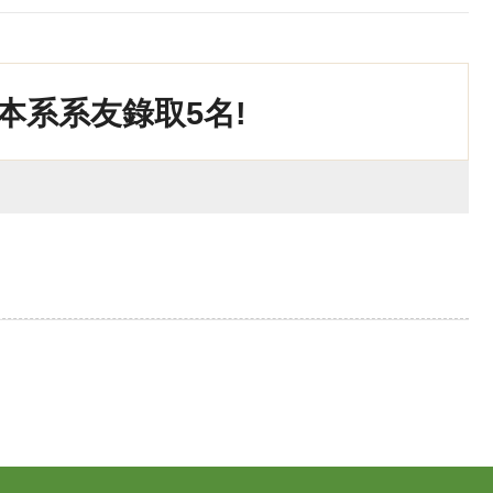
本系系友錄取5名!