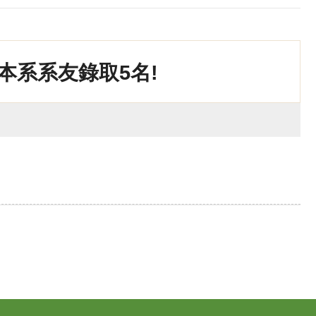
本系系友錄取5名!